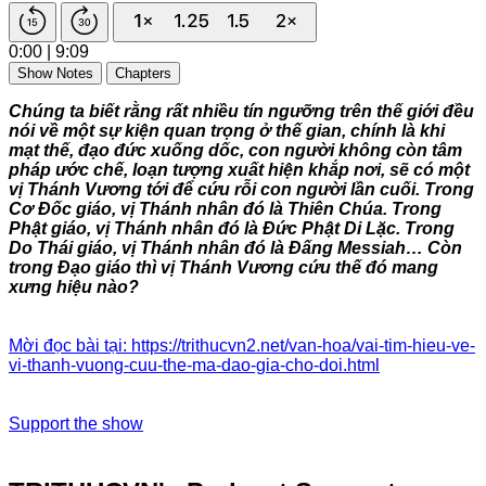
0:00
|
9:09
Show Notes
Chapters
Chúng ta biết rằng rất nhiều tín ngưỡng trên thế giới đều
nói về một sự kiện quan trọng ở thế gian, chính là khi
mạt thế, đạo đức xuống dốc, con người không còn tâm
pháp ước chế, loạn tượng xuất hiện khắp nơi, sẽ có một
vị Thánh Vương tới để cứu rỗi con người lần cuối. Trong
Cơ Đốc giáo, vị Thánh nhân đó là Thiên Chúa. Trong
Phật giáo, vị Thánh nhân đó là Đức Phật Di Lặc. Trong
Do Thái giáo, vị Thánh nhân đó là Đấng Messiah… Còn
trong Đạo giáo thì vị Thánh Vương cứu thế đó mang
xưng hiệu nào?
Mời đọc bài tại: https://trithucvn2.net/van-hoa/vai-tim-hieu-ve-
vi-thanh-vuong-cuu-the-ma-dao-gia-cho-doi.html
Support the show