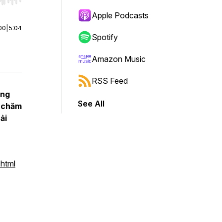
r end. Hold shift to jump forward or backward.
Apple Podcasts
00
|
5:04
Spotify
Amazon Music
RSS Feed
ống
See All
g chăm
ải
html