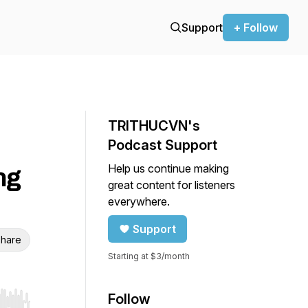
Support
+ Follow
TRITHUCVN's
Podcast Support
Help us continue making
ng
great content for listeners
everywhere.
Support
hare
Starting at $3/month
Follow