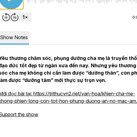
Use Left/Right to seek, Home/End to jump to start o
0:
Show Notes
Yêu thương chăm sóc, phụng dưỡng cha mẹ là truyền th
đạo đức tốt đẹp từ ngàn xưa đến nay. Nhưng yêu thươn
sóc cha mẹ không chỉ cần làm được “dưỡng thân”, còn ph
làm được “dưỡng tâm” mới thực sự trọn vẹn.
Mời đọc bài tại: https://trithucvn2.net/van-hoa/khien-cha-me-
khong-phien-long-con-tot-hon-phung-duong-an-no-mac-am.
Support the show