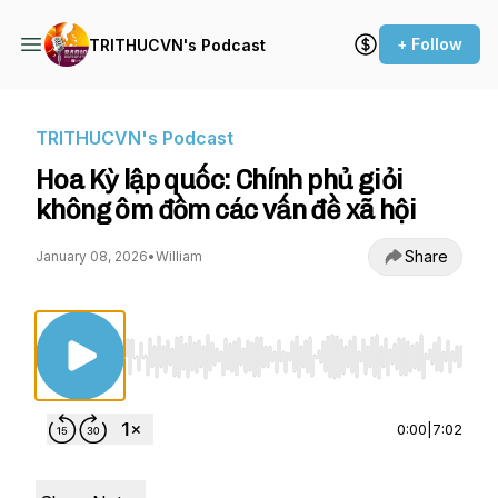
+ Follow
TRITHUCVN's Podcast
TRITHUCVN's Podcast
Hoa Kỳ lập quốc: Chính phủ giỏi
không ôm đồm các vấn đề xã hội
Share
January 08, 2026
•
William
Use Left/Right to seek, Home/End to jump to st
0:00
|
7:02