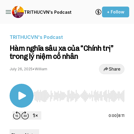
+ Follow
TRITHUCVN's Podcast
TRITHUCVN's Podcast
Hàm nghĩa sâu xa của “Chính trị”
trong lý niệm cổ nhân
Share
July 26, 2025
•
William
Use Left/Right to seek, Home/End to jump to st
0:00
|
8:11