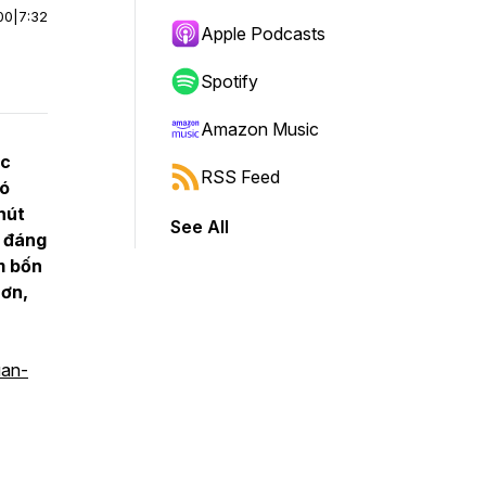
00
|
7:32
Apple Podcasts
Spotify
Amazon Music
ớc
RSS Feed
có
chút
See All
g đáng
m bốn
hơn,
uan-