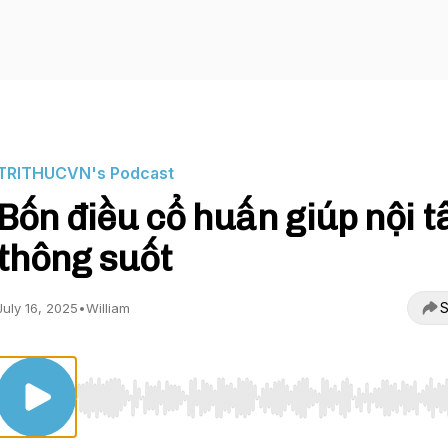
TRITHUCVN's Podcast
Bốn điều cổ huấn giúp nội 
thông suốt
S
July 16, 2025
•
William
Use Left/Right to seek, Home/End to jump to start o