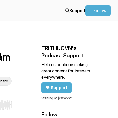
Support
+ Follow
TRITHUCVN's
tâm
Podcast Support
Help us continue making
great content for listeners
everywhere.
hare
Support
Starting at $3/month
r end. Hold shift to jump forward or backward.
Follow