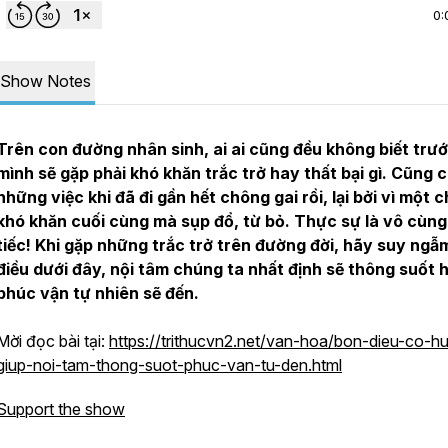
0:
Show Notes
Trên con đường nhân sinh, ai ai cũng đều không biết trư
mình sẽ gặp phải khó khăn trắc trở hay thất bại gì. Cũng 
những việc khi đã đi gần hết chông gai rồi, lại bởi vì một 
khó khăn cuối cùng mà sụp đổ, từ bỏ. Thực sự là vô cùn
tiếc! Khi gặp những trắc trở trên đường đời, hãy suy ngẫ
điều dưới đây, nội tâm chúng ta nhất định sẽ thông suốt 
phúc vận tự nhiên sẽ đến.
Mời đọc bài tại:
https://trithucvn2.net/van-hoa/bon-dieu-co-h
giup-noi-tam-thong-suot-phuc-van-tu-den.html
Support the show